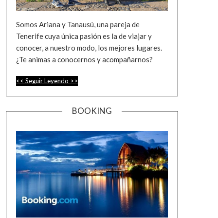
Somos Ariana y Tanausú, una pareja de
Tenerife cuya única pasión es la de viajar y
conocer, a nuestro modo, los mejores lugares.
¿Te animas a conocernos y acompañarnos?
:
<< Seguir Leyendo >>
Vilaflor:
de
BOOKING
ruta
por
el
pueblo
más
alto
de
Tenerife.