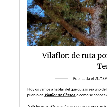
Vilaflor: de ruta p
Te
Publicada el
20/10
Hoy os vamos a hablar del que quizás sea uno de 
pueblo de
Vilaflor de Chasna
, o como se conoc
Y dicho esto, ¿Os animáis a conocer un poco más 