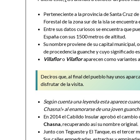
Perteneciente a la provincia de Santa Cruz de
Forestal de la zona sur de la isla se encuentr
Entre sus datos curiosos se encuentra que pue
España con sus 1500 metros de altitud.
Su nombre proviene de su capital municipal,
de procedencia guanche y cuyo significado es 
Villaflor
o
Vilaflor
aparecen como variantes a
Deciros que, al final del pueblo hay unos aparc
disfrutar de la visita.
Según cuenta una leyenda esta aparece cuando
Chasna!» al enamorarse de una joven guanche 
En 2014 el Cabildo Insular aprobó el cambio 
Chasna
, recuperando así su nombre original.
Junto con Tegueste y El Tanque, es el tercer m
Sus calles empedradas, estrechas y empinadas