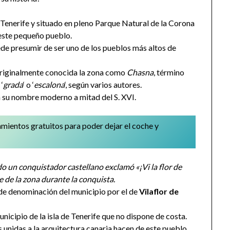
 Tenerife y situado en pleno Parque Natural de la Corona
a este pequeño pueblo.
de presumir de ser uno de los pueblos más altos de
 originalmente conocida la zona como
Chasna
, término
‘
grada
‘ o ‘
escalona
‘, según varios autores.
 su nombre moderno a mitad del S. XVI.
amientos gratuitos para poder dejar el coche y
 un conquistador castellano exclamó «¡Vi la flor de
de la zona durante la conquista.
de denominación del municipio por el de
Vilaflor de
unicipio de la isla de Tenerife que no dispone de costa.
 unidas a la arquitectura canaria hacen de este pueblo