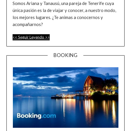
Somos Ariana y Tanausú, una pareja de Tenerife cuya
única pasión es la de viajar y conocer, a nuestro modo,
los mejores lugares. ¿Te animas a conocernos y
acompañarnos?
:
<< Seguir Leyendo >>
Mapa
de
BOOKING
La
Gomera:
Todos
los
puntos
de
interés
para
tu
visita
a
la
isla.