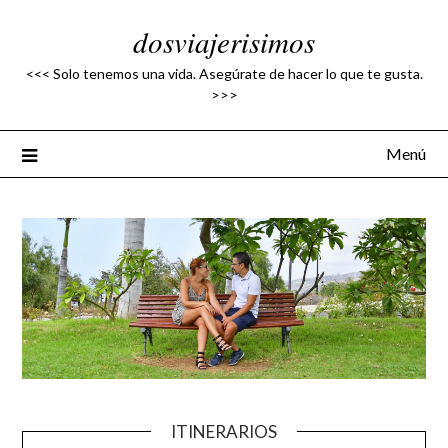
Saltar
dosviajerisimos
al
contenido
<<< Solo tenemos una vida. Asegúrate de hacer lo que te gusta.
>>>
Menú
ITINERARIOS