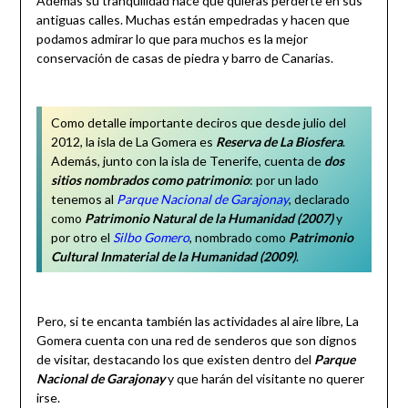
Además su tranquilidad hace que quieras perderte en sus
antiguas calles. Muchas están empedradas y hacen que
podamos admirar lo que para muchos es la mejor
conservación de casas de piedra y barro de Canarias.
Como detalle importante deciros que desde julio del
2012, la isla de La Gomera es
Reserva de La Biosfera
.
Además, junto con la isla de Tenerife, cuenta de
dos
sitios nombrados como patrimonio
: por un lado
tenemos al
Parque Nacional de Garajonay
, declarado
como
Patrimonio Natural de la Humanidad (2007)
y
por otro el
Silbo Gomero
, nombrado como
Patrimonio
Cultural Inmaterial de la Humanidad
(2009)
.
Pero, si te encanta también las actividades al aire libre, La
Gomera cuenta con una red de senderos que son dignos
de visitar, destacando los que existen dentro del
Parque
Nacional de Garajonay
y que harán del visitante no querer
irse.